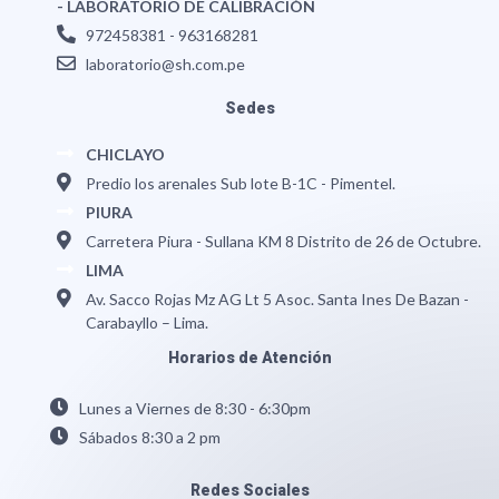
-
LABORATORIO DE CALIBRACIÓN
972458381 - 963168281
laboratorio@sh.com.pe
Sedes
CHICLAYO
Predio los arenales Sub lote B-1C - Pimentel.
PIURA
Carretera Piura - Sullana KM 8 Distrito de 26 de Octubre.
LIMA
Av. Sacco Rojas Mz AG Lt 5 Asoc. Santa Ines De Bazan -
Carabayllo – Lima.
COMUNÍQUESE CON NOSOTROS
Horarios de Atención
ÁREA DE
Lunes a Viernes de 8:30 - 6:30pm
ORGANISMO DE INSPECCIÓN
Sábados 8:30 a 2 pm
Disponible
ÁREA DE
Redes Sociales
LABORATORIO DE CALIBRACIÓN